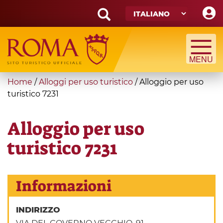
Skip
to
main
Search
content
form
Cerca
You
Home
/
Alloggi per uso turistico
/
Alloggio per uso
are
turistico 7231
here
Alloggio per uso
turistico 7231
Informazioni
INDIRIZZO