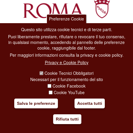
Preferenze Cookie
Questo sito utilizza cookie tecnici e di terze parti.
Dipartimento Grandi Eventi, Sport, Turismo e Moda.
Puoi liberamente prestare, rifiutare o revocare il tuo consenso,
Via di San Basilio, 51
in qualsiasi momento, accedendo al pannello delle preferenze
00187 Roma
cookie, raggiungibile dal footer.
Per maggiori informazioni consulta la privacy e cookie policy.
CONTACT CENTER TEL. 06 06 08
Privacy e Cookie Policy
CONTATTA LA REDAZIONE
Cookie Tecnici Obbligatori
Necessari per il funzionamento del sito
Cookie Facebook
PRIVACY
Cookie YouTube
SOCIAL MEDIA POLICY
Salva le preferenze
Accetta tutti
CREDITS
Rifiuta tutti
COPYRIGHT
ESCLUSIONE DI RESPONSABILITÀ