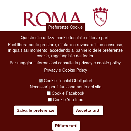
Preferenze Cookie
Questo sito utilizza cookie tecnici e di terze parti.
Dipartimento Grandi Eventi, Sport, Turismo e Moda.
Puoi liberamente prestare, rifiutare o revocare il tuo consenso,
Via di San Basilio, 51
in qualsiasi momento, accedendo al pannello delle preferenze
00187 Roma
cookie, raggiungibile dal footer.
Per maggiori informazioni consulta la privacy e cookie policy.
CONTACT CENTER TEL. 06 06 08
Privacy e Cookie Policy
CONTATTA LA REDAZIONE
Cookie Tecnici Obbligatori
Necessari per il funzionamento del sito
Cookie Facebook
PRIVACY
Cookie YouTube
SOCIAL MEDIA POLICY
Salva le preferenze
Accetta tutti
CREDITS
Rifiuta tutti
COPYRIGHT