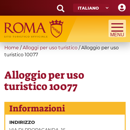
Skip
to
main
Search
content
form
Cerca
You
Home
/
Alloggi per uso turistico
/
Alloggio per uso
are
turistico 10077
here
Alloggio per uso
turistico 10077
Informazioni
INDIRIZZO