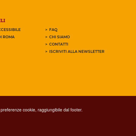
LI
CESSIBILE
FAQ
I ROMA
CHI SIAMO
CONTATTI
ISCRIVITI ALLA NEWSLETTER
preferenze cookie, raggiungibile dal footer.
CONTACT CENTER TEL. 06 06 08