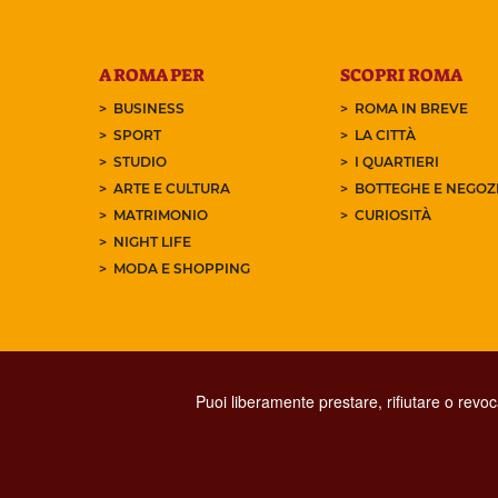
A ROMA PER
SCOPRI ROMA
BUSINESS
ROMA IN BREVE
SPORT
LA CITTÀ
STUDIO
I QUARTIERI
ARTE E CULTURA
BOTTEGHE E NEGOZI
MATRIMONIO
CURIOSITÀ
NIGHT LIFE
MODA E SHOPPING
Puoi liberamente prestare, rifiutare o revo