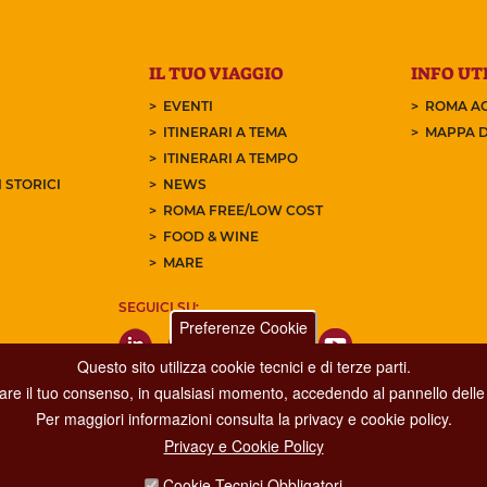
IL TUO VIAGGIO
INFO UTI
EVENTI
ROMA AC
ITINERARI A TEMA
MAPPA D
ITINERARI A TEMPO
 STORICI
NEWS
ROMA FREE/LOW COST
FOOD & WINE
MARE
SEGUICI SU:
Preferenze Cookie
Questo sito utilizza cookie tecnici e di terze parti.
care il tuo consenso, in qualsiasi momento, accedendo al pannello delle 
Per maggiori informazioni consulta la privacy e cookie policy.
Privacy e Cookie Policy
Dipartimento Grandi Eventi, Sport, Turismo e Moda.
Cookie Tecnici Obbligatori