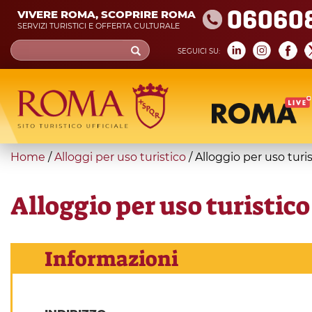
Skip
06060
VIVERE ROMA, SCOPRIRE ROMA
to
SERVIZI TURISTICI E OFFERTA CULTURALE
main
Search
SEGUICI SU:
content
form
Cerca
You
Home
/
Alloggi per uso turistico
/
Alloggio per uso turi
are
here
Alloggio per uso turistic
Informazioni