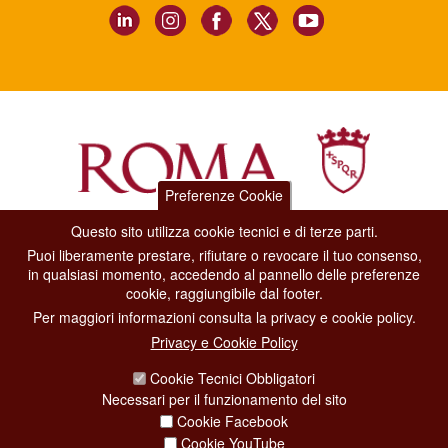
Preferenze Cookie
Questo sito utilizza cookie tecnici e di terze parti.
Dipartimento Grandi Eventi, Sport, Turismo e Moda.
Puoi liberamente prestare, rifiutare o revocare il tuo consenso,
Via di San Basilio, 51
in qualsiasi momento, accedendo al pannello delle preferenze
00187 Roma
cookie, raggiungibile dal footer.
Per maggiori informazioni consulta la privacy e cookie policy.
CONTACT CENTER TEL. 06 06 08
Privacy e Cookie Policy
CONTATTA LA REDAZIONE
Cookie Tecnici Obbligatori
Necessari per il funzionamento del sito
Cookie Facebook
PRIVACY
Cookie YouTube