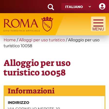
Skip
to
main
Search
content
form
Cerca
You
Home
/
Alloggi per uso turistico
/
Alloggio per uso
are
turistico 10058
here
Alloggio per uso
turistico 10058
Informazioni
INDIRIZZO