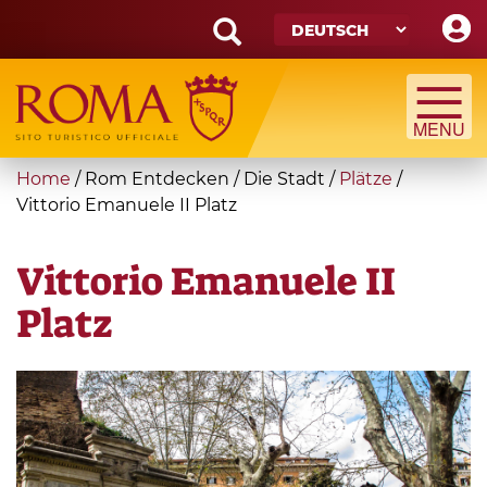
Skip
to
main
Search
content
form
Suche
You
Home
/
Rom Entdecken
/
Die Stadt
/
Plätze
/
are
Vittorio Emanuele II Platz
here
Vittorio Emanuele II
Platz