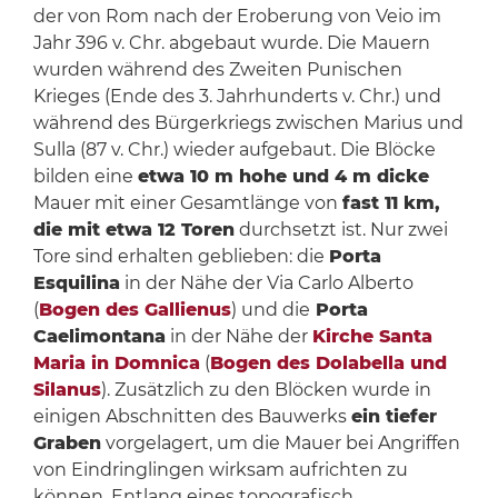
der von Rom nach der Eroberung von Veio im
Jahr 396 v. Chr. abgebaut wurde. Die Mauern
wurden während des Zweiten Punischen
Krieges (Ende des 3. Jahrhunderts v. Chr.) und
während des Bürgerkriegs zwischen Marius und
Sulla (87 v. Chr.) wieder aufgebaut. Die Blöcke
bilden eine
etwa 10 m hohe und 4 m dicke
Mauer mit einer Gesamtlänge von
fast 11 km,
die mit etwa 12 Toren
durchsetzt ist. Nur zwei
Tore sind erhalten geblieben: die
Porta
Esquilina
in der Nähe der Via Carlo Alberto
(
Bogen des Gallienus
) und die
Porta
Caelimontana
in der Nähe der
Kirche Santa
Maria in Domnica
(
Bogen des Dolabella und
Silanus
). Zusätzlich zu den Blöcken wurde in
einigen Abschnitten des Bauwerks
ein tiefer
Graben
vorgelagert, um die Mauer bei Angriffen
von Eindringlingen wirksam aufrichten zu
können. Entlang eines topografisch