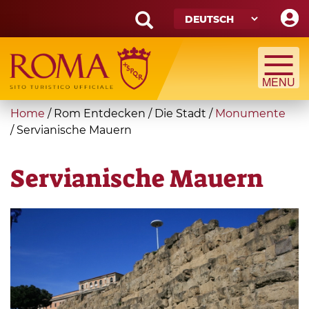
Skip
to
main
Search
content
form
Suche
You
Home
/
Rom Entdecken
/
Die Stadt
/
Monumente
are
/
Servianische Mauern
here
Servianische Mauern