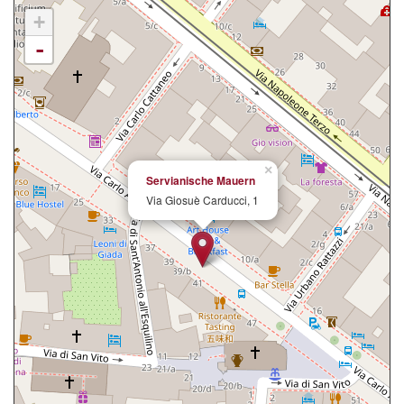
+
-
×
Servianische Mauern
Via Giosuè Carducci, 1