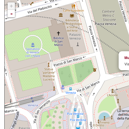
+
-
Mu
Vi