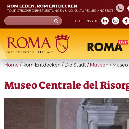
Skip
ROM LEBEN, ROM ENTDECKEN
to
TOURISTISCHE DIENSTLEISTUNGEN UND KULTURELLES ANGEBOT
main
Search
FOLGE UNS AUF:
content
form
Suche
You
Home
/
Rom Entdecken
/
Die Stadt
/
Museen
/
Museo 
are
here
Museo Centrale del Riso