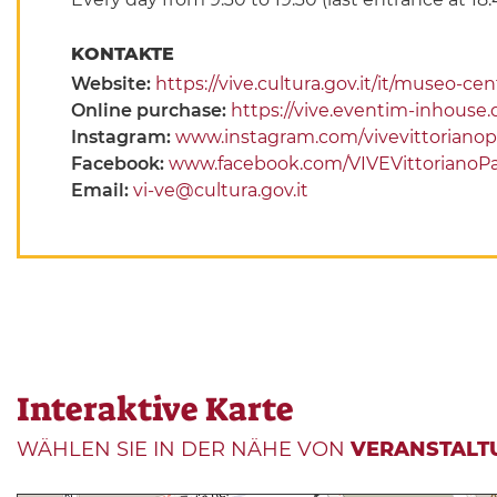
KONTAKTE
Website:
https://vive.cultura.gov.it/it/museo-ce
Online purchase:
https://vive.eventim-inhouse
Instagram:
www.instagram.com/vivevittorianop
Facebook:
www.facebook.com/VIVEVittorianoPa
Email:
vi-ve@cultura.gov.it
Interaktive Karte
WÄHLEN SIE IN DER NÄHE VON
VERANSTALT