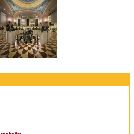
l website
.