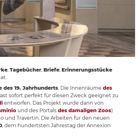
rke
,
Tagebücher
,
Briefe
,
Erinnerungsstücke
at.
 des 19. Jahrhunderts
. Die Innenräume
des
ast sofort perfekt für diesen Zweck geeignet zu
li
entworfen. Das Projekt wurde dann von
aminio
und des Portals
des
damaligen Zoos
)
 und Travertin. Die Arbeiten für den neuen
0
, dem hundertsten Jahrestag der Annexion