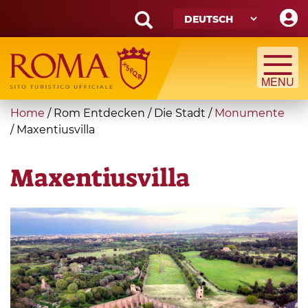
Skip
to
main
Search
content
form
Suche
You
Home
/
Rom Entdecken
/
Die Stadt
/
Monumente
are
/
Maxentiusvilla
here
Maxentiusvilla