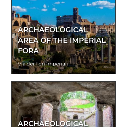
ARCHAEOLOGICAL
AREA OF THE IMPERIAL
FORA
Via dei Fori Imperiali
ARCHAEOLOGICAL