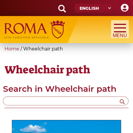
Skip
to
main
Search
content
form
Search
You
Home
/
Wheelchair path
are
here
Wheelchair path
Search in
Wheelchair path