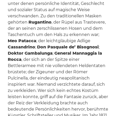
unter denen persönliche Identität, Geschlecht
und sozialer Status auf magische Weise
verschwanden. Zu den traditionellen Masken
gehörten
Rugantino
, der Rüpel aus Trastevere,
der an seinen zerschlissenen Hosen und dem
Taschentuch um den Hals zu erkennen war;
Meo Patacca
; der leichtgläubige Adlige
Cassandrino
;
Don Pasquale de’ Bisognosi
;
Doktor Gambalunga
;
General Mannaggia la
Rocca
, der sich an der Spitze einer
Bettlerarmee mit nie vollendeten Heldentaten
brüstete; der Zigeuner und der Römer
Pulcinella, der eindeutig neapolitanisch
inspiriert war. Niemand verzichtete darauf, sich
zu verkleiden. Wer sich kein echtes Kostüm
leisten konnte, griff auf die Fantasie zurück, aber
der Reiz der Verkleidung brachte auch
bedeutende Persönlichkeiten hervor, berühmte
Künstler, Schriftsteller und Musiker. Im Jahr 1821