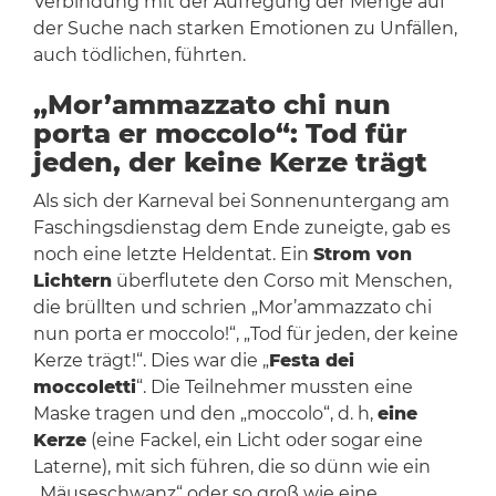
Verbindung mit der Aufregung der Menge auf
der Suche nach starken Emotionen zu Unfällen,
auch tödlichen, führten.
„Mor’ammazzato chi nun
porta er moccolo“: Tod für
jeden, der keine Kerze trägt
Als sich der Karneval bei Sonnenuntergang am
Faschingsdienstag dem Ende zuneigte, gab es
noch eine letzte Heldentat. Ein
Strom von
Lichtern
überflutete den Corso mit Menschen,
die brüllten und schrien „Mor’ammazzato chi
nun porta er moccolo!“, „Tod für jeden, der keine
Kerze trägt!“. Dies war die „
Festa dei
moccoletti
“. Die Teilnehmer mussten eine
Maske tragen und den „moccolo“, d. h,
eine
Kerze
(eine Fackel, ein Licht oder sogar eine
Laterne), mit sich führen, die so dünn wie ein
„Mäuseschwanz“ oder so groß wie eine