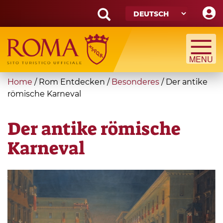
Skip
to
main
Search
content
form
Suche
You
Home
/
Rom Entdecken
/
Besonderes
/
Der antike
are
römische Karneval
here
Der antike römische
Karneval