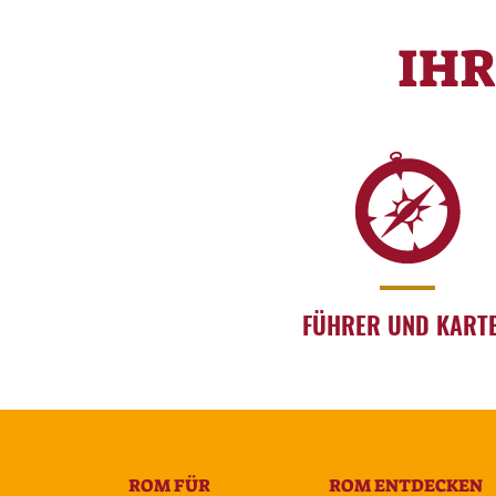
IH
FÜHRER UND KART
ROM FÜR
ROM ENTDECKEN