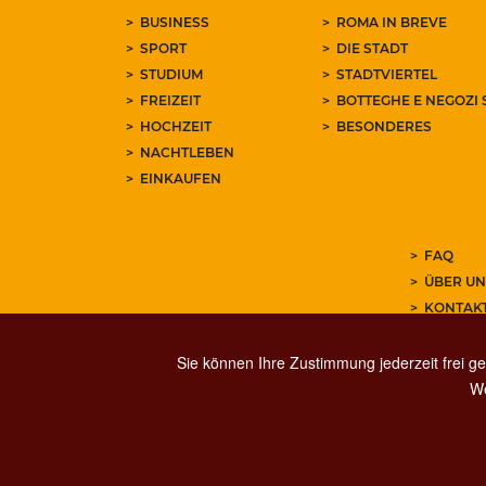
BUSINESS
ROMA IN BREVE
SPORT
DIE STADT
STUDIUM
STADTVIERTEL
FREIZEIT
BOTTEGHE E NEGOZI 
HOCHZEIT
BESONDERES
NACHTLEBEN
EINKAUFEN
FAQ
ÜBER UN
KONTAK
ABONNIE
Sie können Ihre Zustimmung jederzeit frei ge
We