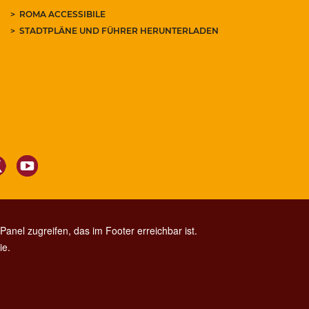
ROMA ACCESSIBILE
STADTPLÄNE UND FÜHRER HERUNTERLADEN
anel zugreifen, das im Footer erreichbar ist.
ie.
CONTACT CENTER TEL. 06 06 08
CONTATTA LA REDAZIONE