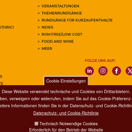
VERANSTALTUNGEN
THEMENRUNDGÄNGE
RUNDGÄNGE FÜR KURZAUFENTHALTE
STORICI
NEWS
ROM FREE/LOW COST
FOOD AND WINE
MEER
FOLGE UNS AUF:
S
Cookie-Einstellungen
TE
Diese Website verwendet technische und Cookies von Drittanbietern.
REN SIE UNSEREN NEWSLETTER
ben, verweigern oder widerrufen, indem Sie auf das Cookie-Präferenz-P
itere Informationen finden Sie in der Datenschutz- und Cookie-Richtlin
Datenschutz- und Cookie-Richtlinie
Dipartimento Grandi Eventi, Sport, Turismo e Moda.
Technisch Notwendige Cookies
Via di San Basilio, 51
Erforderlich für den Betrieb der Website
00187 Roma