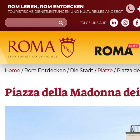
Skip
ROM LEBEN, ROM ENTDECKEN
to
TOURISTISCHE DIENSTLEISTUNGEN UND KULTURELLES ANGEBOT
main
Search
FOLGE UNS AUF:
content
form
Suche
You
Home
/
Rom Entdecken
/
Die Stadt
/
Plätze
/
Piazza d
are
here
Piazza della Madonna de