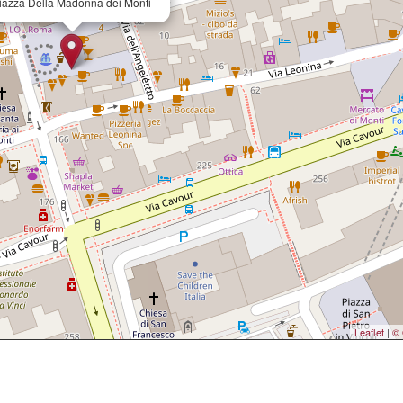
iazza Della Madonna dei Monti
Leaflet
|
© 