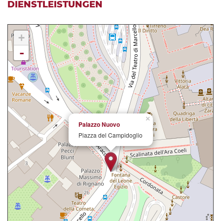
DIENSTLEISTUNGEN
+
-
×
Palazzo Nuovo
Piazza del Campidoglio