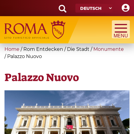
Skip
to
main
Search
content
form
Suche
You
Home
/
Rom Entdecken
/
Die Stadt
/
Monumente
are
/
Palazzo Nuovo
here
Palazzo Nuovo