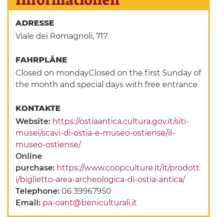
Informationen
ADRESSE
Viale dei Romagnoli, 717
FAHRPLÄNE
Closed on mondayClosed on the first Sunday of
the month and special days with free entrance
KONTAKTE
Website:
https://ostiaantica.cultura.gov.it/siti-
musei/scavi-di-ostia-e-museo-ostiense/il-
museo-ostiense/
Online
purchase:
https://www.coopculture.it/it/prodott
i/biglietto-area-archeologica-di-ostia-antica/
Telephone:
06 39967950
Email:
pa-oant@beniculturali.it