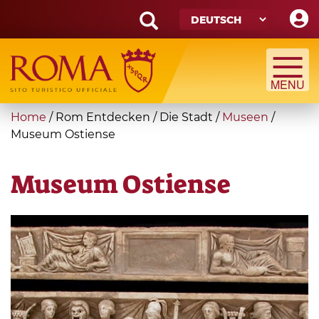
Skip
to
main
Search
content
form
Suche
You
Home
/
Rom Entdecken
/
Die Stadt
/
Museen
/
are
Museum Ostiense
here
Museum Ostiense