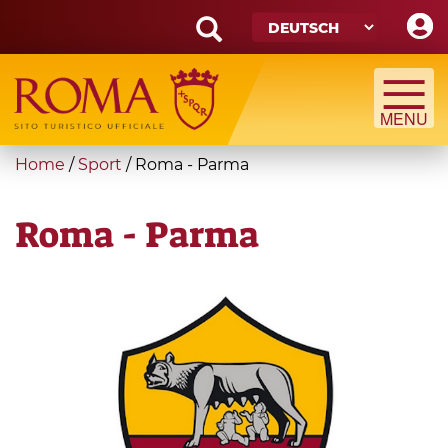
Skip
to
main
Search
content
form
Suche
You
Home
/
Sport
/
Roma - Parma
are
here
Roma - Parma