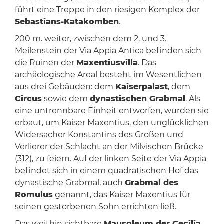
führt eine Treppe in den riesigen Komplex der
Sebastians-Katakomben
.
200 m. weiter, zwischen dem 2. und 3.
Meilenstein der Via Appia Antica befinden sich
die Ruinen der
Maxentiusvilla
. Das
archäologische Areal besteht im Wesentlichen
aus drei Gebäuden: dem
Kaiserpalast
, dem
Circus
sowie dem
dynastischen Grabmal
. Als
eine untrennbare Einheit entworfen, wurden sie
erbaut, um Kaiser Maxentius, den unglücklichen
Widersacher Konstantins des Großen und
Verlierer der Schlacht an der Milvischen Brücke
(312), zu feiern. Auf der linken Seite der Via Appia
befindet sich in einem quadratischen Hof das
dynastische Grabmal, auch
Grabmal des
Romulus
genannt, das Kaiser Maxentius für
seinen gestorbenen Sohn errichten ließ.
Das weithin sichtbare
Mausoleum der Cecilia