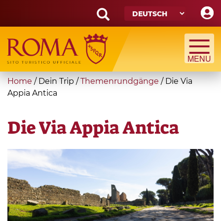
Skip
to
main
Search
content
form
Suche
You
Home
/
Dein Trip
/
Themenrundgänge
/
Die Via
are
Appia Antica
here
Die Via Appia Antica