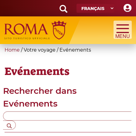
Skip
to
main
Search
content
form
Recherche
You
Home
/
Votre voyage
/
Evénements
are
here
Evénements
Rechercher dans
Evénements