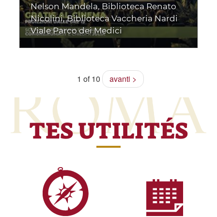
Nelson Mandela
,
Biblioteca Renato
Nicolini
,
Biblioteca Vaccheria Nardi
Viale Parco dei Medici
1 of 10
avanti >
TES UTILITÉS