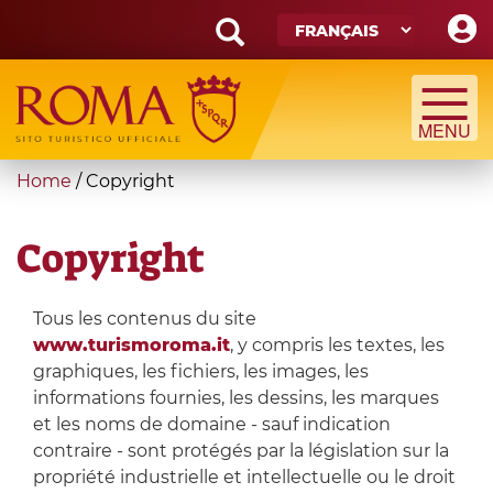
Skip
to
main
Search
content
form
Recherche
You
Home
/
Copyright
are
here
Copyright
Tous les contenus du site
www.turismoroma.it
, y compris les textes, les
graphiques, les fichiers, les images, les
informations fournies, les dessins, les marques
et les noms de domaine - sauf indication
contraire - sont protégés par la législation sur la
propriété industrielle et intellectuelle ou le droit