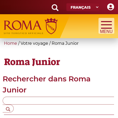
Skip
to
main
Search
content
form
Recherche
You
Home
/
Votre voyage
/
Roma Junior
are
here
Roma Junior
Rechercher dans
Roma
Junior