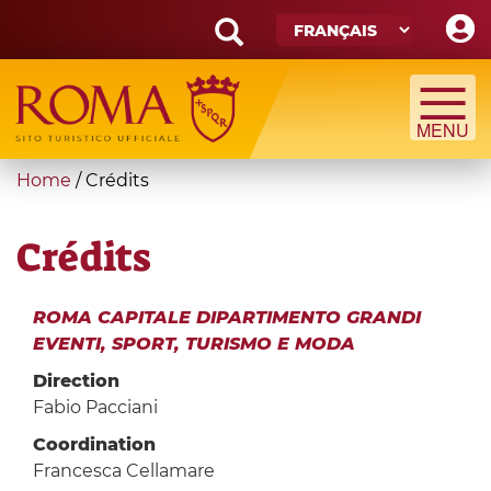
Skip
to
main
Search
content
form
Recherche
You
Home
/
Crédits
are
here
Crédits
ROMA CAPITALE DIPARTIMENTO GRANDI
EVENTI, SPORT, TURISMO E MODA
Direction
Fabio Pacciani
Coordination
Francesca Cellamare