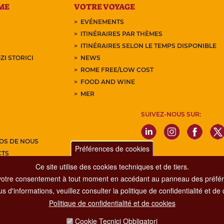
ME
VOTRE VOYAGE
EVÉNEMENTS
ITINÉRAIRES PAR THÈMES
ITINÉRAIRES SELON LE TEMPS DISPONIBLE
ZI STORICI
NEWS
ROME FREE/LOW COST
FOOD AND WINE
MER
SUIVEZ-NOUS SUR:
OS DE NOUS
Préférences de cookies
CTS
Ce site utilise des cookies techniques et de tiers.
Z-VOUS À NOTRE NEWSLETTER
votre consentement à tout moment en accédant au panneau des préfére
s d'informations, veuillez consulter la politique de confidentialité et de
Politique de confidentialité et de cookies
Dipartimento Grandi Eventi, Sport, Turismo e Moda.
Cookie Tecnici Obbligatori