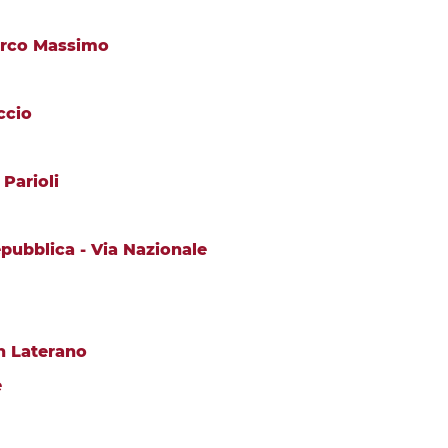
Circo Massimo
ccio
 Parioli
epubblica - Via Nazionale
in Laterano
e