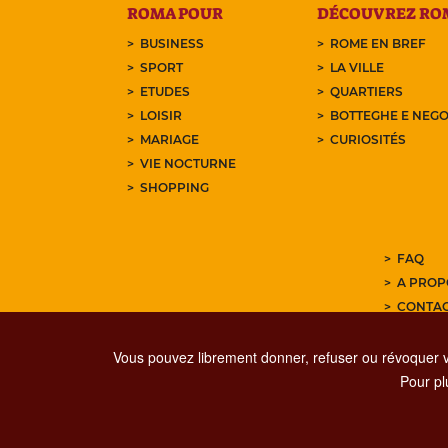
ROMA POUR
DÉCOUVREZ RO
BUSINESS
ROME EN BREF
SPORT
LA VILLE
ETUDES
QUARTIERS
LOISIR
BOTTEGHE E NEGO
MARIAGE
CURIOSITÉS
VIE NOCTURNE
SHOPPING
FAQ
A PROP
CONTA
ABONNE
Vous pouvez librement donner, refuser ou révoquer 
Pour plu