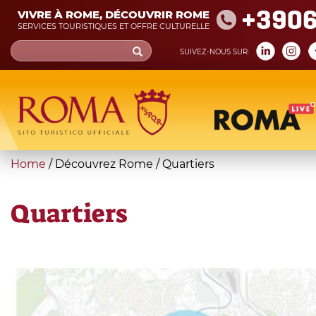
Skip
+390
VIVRE À ROME, DÉCOUVRIR ROME
to
SERVICES TOURISTIQUES ET OFFRE CULTURELLE
main
Search
SUIVEZ-NOUS SUR:
content
form
Recherche
You
Home
/
Découvrez Rome
/
Quartiers
are
here
Quartiers