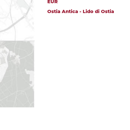
EUR
Ostia Antica - Lido di Ostia