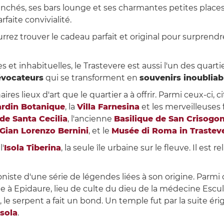
nchés, ses bars lounge et ses charmantes petites places
arfaite convivialité.
urrez trouver le cadeau parfait et original pour surprendr
es et inhabituelles, le Trastevere est aussi l'un des qua
évocateurs
qui se transforment en
souvenirs inoubliab
res lieux d'art que le quartier a à offrir. Parmi ceux-ci, c
ardin Botanique
, la
Villa Farnesina
et les merveilleuses
 de Santa Cecilia
, l'ancienne
Basilique de San Crisogo
Gian Lorenzo Bernini
, et le
Musée di Roma in Trastev
l'
Isola Tiberina
, la seule île urbaine sur le fleuve. Il est r
niste d'une série de légendes liées à son origine. Parmi cell
e à Epidaure, lieu de culte du dieu de la médecine Escu
 le serpent a fait un bond. Un temple fut par la suite érigé 
Isola
.