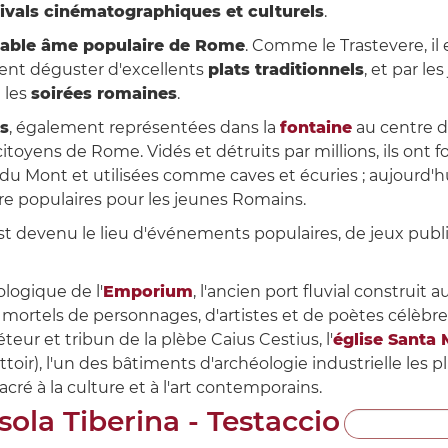
tivals cinématographiques et culturels
.
table âme populaire de Rome
. Comme le Trastevere, il
vent déguster d'excellents
plats traditionnels
, et par le
 les
soirées romaines
.
s
, également représentées dans la
fontaine
au centre d
itoyens de Rome. Vidés et détruits par millions, ils ont 
d du Mont et utilisées comme caves et écuries ; aujourd
re populaires pour les jeunes Romains.
 est devenu le lieu d'événements populaires, de jeux pub
ologique de l'
Emporium
, l'ancien port fluvial construit a
mortels de personnages, d'artistes et de poètes célèbr
éteur et tribun de la plèbe Caius Cestius, l'
église Santa 
ttoir), l'un des bâtiments d'archéologie industrielle les p
acré à la culture et à l'art contemporains.
Isola Tiberina - Testaccio