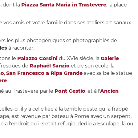
, dont la
Piazza Santa Maria in Trastevere
, la place
e vos amis et votre famille dans ses ateliers artisanaux
rtiers les plus photogéniques et photographiés de
les
à raconter.
itons le
Palazzo Corsini
du XVIe siècle, la
Galerie
 fresques de
Raphaël Sanzio
et de son école, la
no
,
San Francesco a Ripa Grande
avec sa belle statue
ere
.
elié au Trastevere par le
Pont Cestio
, et à l'
Ancien
es-ci, il y a celle liée à la terrible peste qui a frappé
lape, est revenue par bateau à Rome avec un serpent,
à l'endroit où il s'était réfugié, dédié à Esculape, là où