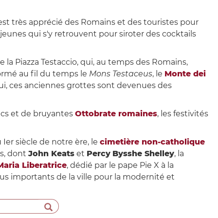
 est très apprécié des Romains et des touristes pour
s jeunes qui s'y retrouvent pour siroter des cocktails
e la Piazza Testaccio, qui, au temps des Romains,
formé au fil du temps le
Mons
Testaceus
, le
Monte dei
'hui, ces anciennes grottes sont devenues des
lics et de bruyantes
Ottobrate romaines
, les festivités
u Ier siècle de notre ère, le
cimetière non-catholique
es, dont
John Keats
et
Percy
Bysshe Shelley
, la
Maria Liberatrice
, dédié par le pape Pie X à la
lus importants de la ville pour la modernité et