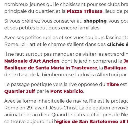
nombreux jeunes qui le choisissent pour ses clubs bra
principale du quartier, et la
Piazza Trilussa
, lieux de p
Si vous préférez vous consacrer au
shopping
, vous po
et ses petites boutiques encore familiales.
Avec ses petites ruelles et ses vues toujours fascinant
Rome. Ici, l'art et le charme s'allient dans des
clichés 
Il ne faut surtout pas manquer de visiter les extraordinai
Nationale d'Art Ancien
, dont le jardin comprend le
J
Basilique de Santa Maria in Trastevere
, la
Basilique
de l'extase de la bienheureuse Ludovica Albertoni par
Le passage poétique vers la rive opposée du
Tibre
est 
Quartier Juif
par le
Pont Fabricio
.
Avec sa forme inhabituelle de navire, l'île est le protago
Rome en 291 avant Jésus-Christ. La délégation envoyé
animal cher au dieu. Quand le bateau était près de l'île,
se trouve aujourd'hui l'
église de San Bartolomeo all'