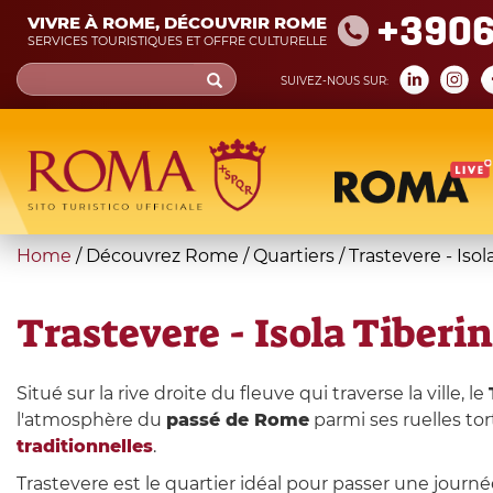
Skip
+390
VIVRE À ROME, DÉCOUVRIR ROME
to
SERVICES TOURISTIQUES ET OFFRE CULTURELLE
main
Search
SUIVEZ-NOUS SUR:
content
form
Recherche
You
Home
/
Découvrez Rome
/
Quartiers
/
Trastevere - Isol
are
here
Trastevere - Isola Tiberin
Situé sur la rive droite du fleuve qui traverse la ville, le
l'atmosphère du
passé de Rome
parmi ses ruelles tor
traditionnelles
.
Trastevere est le quartier idéal pour passer une jour