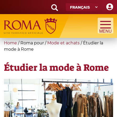
Skip
to
main
Search
content
form
Recherche
You
Home
/
Roma pour
/
Mode et achats
/
Étudier la
are
mode à Rome
here
Étudier la mode à Rome