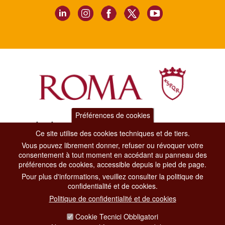
Préférences de cookies
Dipartimento Grandi Eventi, Sport, Turismo e Moda.
Ce site utilise des cookies techniques et de tiers.
Via di San Basilio, 51
00187 Roma
Vous pouvez librement donner, refuser ou révoquer votre
consentement à tout moment en accédant au panneau des
préférences de cookies, accessible depuis le pied de page.
CONTACT CENTER TEL. 06 06 08
Pour plus d'informations, veuillez consulter la politique de
CONTATTA LA REDAZIONE
confidentialité et de cookies.
Politique de confidentialité et de cookies
Cookie Tecnici Obbligatori
PRIVACY