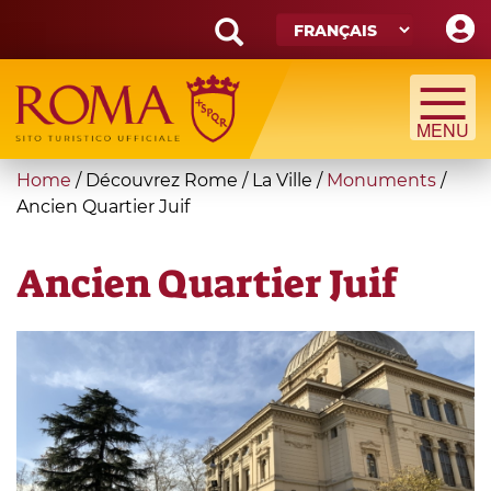
Skip
to
main
Search
content
form
Recherche
You
Home
/
Découvrez Rome
/
La Ville
/
Monuments
/
are
Ancien Quartier Juif
here
Ancien Quartier Juif