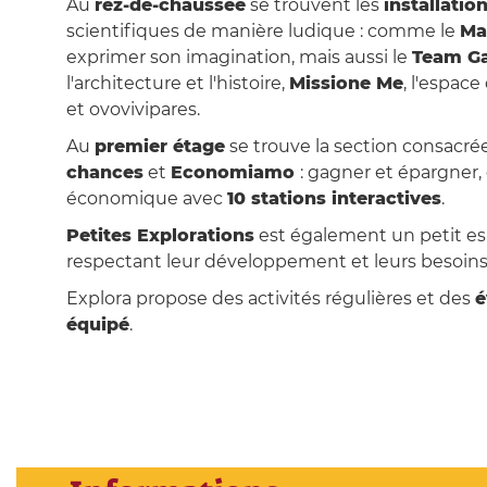
Au
rez-de-chaussée
se trouvent les
installati
scientifiques de manière ludique : comme le
Ma
exprimer son imagination, mais aussi le
Team G
l'architecture et l'histoire,
Missione Me
, l'espac
et ovovivipares.
Au
premier étage
se trouve la section consacré
chances
et
Economiamo
: gagner et épargner,
économique avec
10 stations interactives
.
Petites Explorations
est également un petit e
respectant leur développement et leurs besoins
Explora propose des activités régulières et des
é
équipé
.