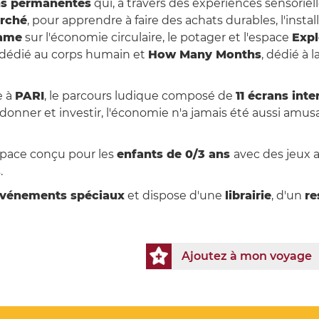
ons permanentes
qui, à travers des expériences sensorie
rché
, pour apprendre à faire des achats durables, l'inst
ame
sur l'économie circulaire, le potager et l'espace
Expl
e dédié au corps humain et
How Many Months
, dédié à 
e à
PARI
, le parcours ludique composé de
11 écrans inte
 donner et investir, l'économie n'a jamais été aussi amus
space conçu pour les
enfants de 0/3 ans
avec des jeux a
.
vénements spéciaux
et dispose d'une
librairie
, d'un
re
Ajoutez à mon voyage