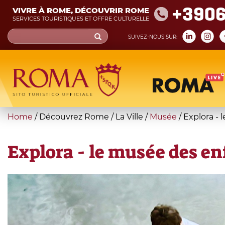
Skip
+390
VIVRE À ROME, DÉCOUVRIR ROME
to
SERVICES TOURISTIQUES ET OFFRE CULTURELLE
main
Search
SUIVEZ-NOUS SUR:
content
form
Recherche
You
Home
/
Découvrez Rome
/
La Ville
/
Musée
/
Explora -
are
here
Explora - le musée des e