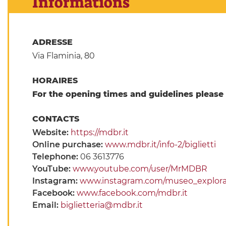
Informations
ADRESSE
Via Flaminia, 80
HORAIRES
For the opening times and guidelines please 
CONTACTS
Website:
https://mdbr.it
Online purchase:
www.mdbr.it/info-2/biglietti
Telephone:
06 3613776
YouTube:
www.youtube.com/user/MrMDBR
Instagram:
www.instagram.com/museo_explor
Facebook:
www.facebook.com/mdbr.it
Email:
biglietteria@mdbr.it