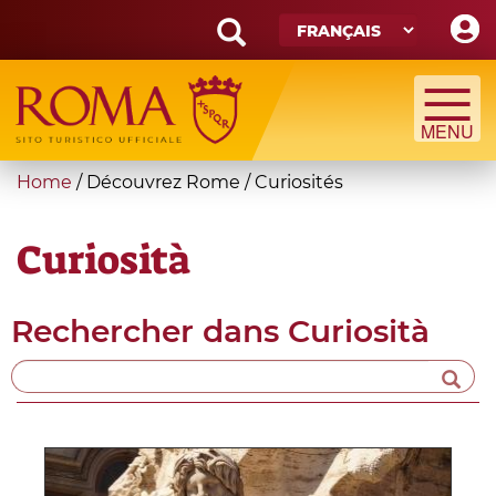
Skip
to
main
Search
content
form
Recherche
You
Home
/
Découvrez Rome
/
Curiosités
are
here
Curiosità
Rechercher dans
Curiosità