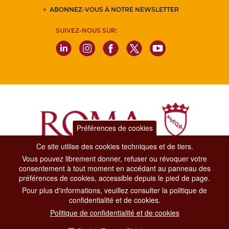
ABONNEZ-VOUS À NOTRE NEWSLETTER
SUIVEZ-NOUS SUR:
Préférences de cookies
Ce site utilise des cookies techniques et de tiers.
Vous pouvez librement donner, refuser ou révoquer votre
Dipartimento Grandi Eventi, Sport, Turismo e Moda.
consentement à tout moment en accédant au panneau des
Via di San Basilio, 51
préférences de cookies, accessible depuis le pied de page.
00187 Roma
Pour plus d'informations, veuillez consulter la politique de
confidentialité et de cookies.
CONTACT CENTER TEL. 06 06 08
Politique de confidentialité et de cookies
CONTATTA LA REDAZIONE