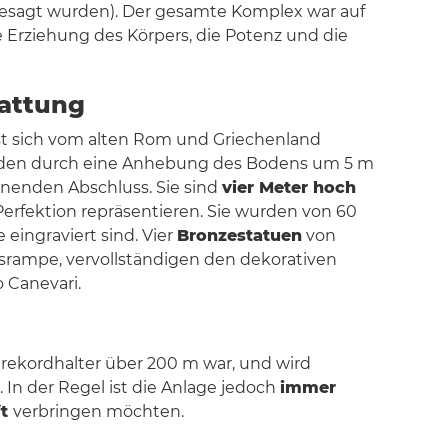
bgesagt wurden). Der gesamte Komplex war auf
ie Erziehung des Körpers, die Potenz und die
tattung
st sich vom alten Rom und Griechenland
wurden durch eine Anhebung des Bodens um 5 m
nenden Abschluss. Sie sind
vier Meter hoch
Perfektion repräsentieren. Sie wurden von 60
eingraviert sind. Vier
Bronzestatuen
von
rtsrampe, vervollständigen den dekorativen
 Canevari.
trekordhalter über 200 m war, und wird
n der Regel ist die Anlage jedoch
immer
ft
verbringen möchten.