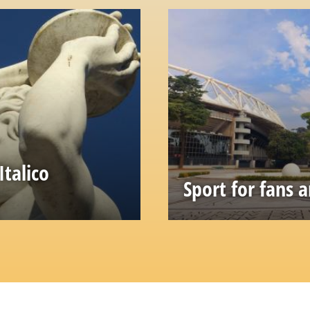
talico
Sport for fans 
How and where to see