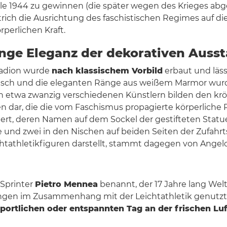
iele 1944 zu gewinnen (die später wegen des Krieges a
strich die Ausrichtung des faschistischen Regimes auf d
perlichen Kraft.
enge Eleganz der dekorativen Auss
Stadion wurde
nach klassischem Vorbild
erbaut und läs
erirdisch und die eleganten Ränge aus weißem Marmor 
 etwa zwanzig verschiedenen Künstlern bilden den krö
n dar, die die vom Faschismus propagierte körperliche 
ert, deren Namen auf dem Sockel der gestifteten Statue 
üne und zwei in den Nischen auf beiden Seiten der Zufah
htathletikfiguren darstellt, stammt dagegen von Angelo
 Sprinter
Pietro Mennea
benannt, der 17 Jahre lang Wel
gen im Zusammenhang mit der Leichtathletik genutzt. I
sportlichen oder entspannten Tag an der frischen Lu