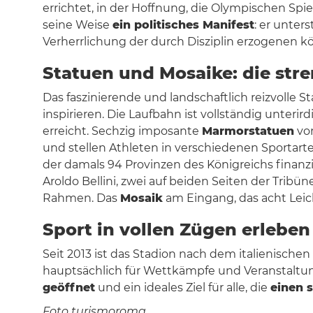
errichtet, in der Hoffnung, die Olympischen Sp
seine Weise
ein politisches Manifest
: er unter
Verherrlichung der durch Disziplin erzogenen kör
Statuen und Mosaike: die str
Das faszinierende und landschaftlich reizvolle 
inspirieren. Die Laufbahn ist vollständig unt
erreicht. Sechzig imposante
Marmorstatuen
von
und stellen Athleten in verschiedenen Sportarte
der damals 94 Provinzen des Königreichs finanzi
Aroldo Bellini, zwei auf beiden Seiten der Trib
Rahmen. Das
Mosaik
am Eingang, das acht Leic
Sport in vollen Zügen erleben
Seit 2013 ist das Stadion nach dem italienischen
hauptsächlich für Wettkämpfe und Veranstaltun
geöffnet
und ein ideales Ziel für alle, die
einen 
Foto turismoroma