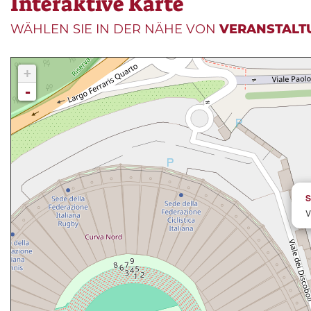
Interaktive Karte
WÄHLEN SIE IN DER NÄHE VON
VERANSTALT
+
-
S
V