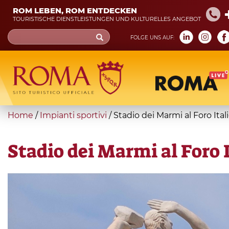
Skip
ROM LEBEN, ROM ENTDECKEN
to
TOURISTISCHE DIENSTLEISTUNGEN UND KULTURELLES ANGEBOT
main
Search
FOLGE UNS AUF:
content
form
Suche
You
Home
/
Impianti sportivi
/
Stadio dei Marmi al Foro Ital
are
here
Stadio dei Marmi al Foro 