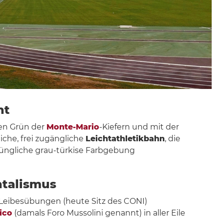
ht
en Grün der
Monte-Mario
-Kiefern und mit der
liche, frei zugängliche
Leichtathletikbahn
, die
prüngliche grau-türkise Farbgebung
ntalismus
r Leibesübungen (heute Sitz des CONI)
lico
(damals Foro Mussolini genannt) in aller Eile