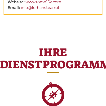
Website:
www.rome15k.com
Email:
info@forhansteam.it
IHRE
DIENSTPROGRAM