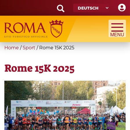
Skip
to
main
Search
content
form
Suche
You
Home
/
Sport
/
Rome 15K 2025
are
here
Rome 15K 2025