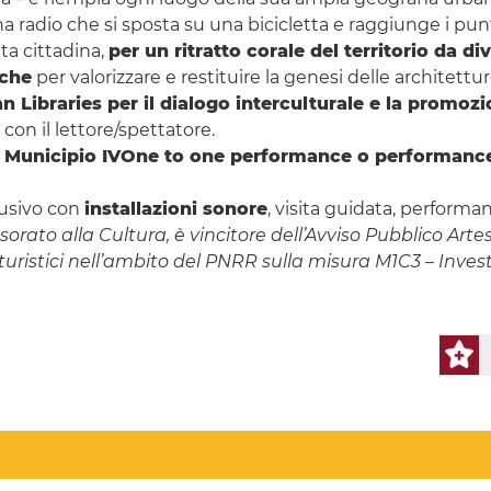
a radio che si sposta su una bicicletta e raggiunge i pun
ita cittadina,
per un ritratto corale del territorio da di
iche
per valorizzare e restituire la genesi delle architettur
 Libraries per il dialogo interculturale e la promozi
 con il lettore/spettatore.
l Municipio IV
One to one performance o performance 
lusivo con
installazioni sonore
, visita guidata, performa
rato alla Cultura, è vincitore dell’Avviso Pubblico Arte
uristici nell’ambito del PNRR sulla misura M1C3 – Inve