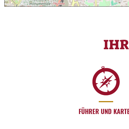
IH
FÜHRER UND KART