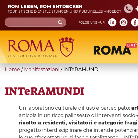
Skip
ROM LEBEN, ROM ENTDECKEN
to
TOURISTISCHE DIENSTLEISTUNGEN UND KULTURELLES ANGEBOT
main
Search
FOLGE UNS AUF:
content
form
Suche
You
Home
/
Manifestazioni
/
INTeRAMUNDI
are
here
INTeRAMUNDI
Un laboratorio culturale diffuso e partecipato:
ar
articola in un ricco palinsesto di interventi socio-
rivolto a residenti, visitatori e categorie frag
progetto interdisciplinare che intende potenziare
le sue sfaccettature, si faccia totalizzante – INT