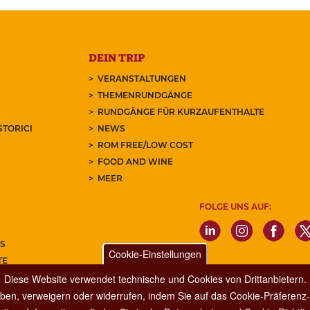
DEIN TRIP
VERANSTALTUNGEN
THEMENRUNDGÄNGE
RUNDGÄNGE FÜR KURZAUFENTHALTE
STORICI
NEWS
ROM FREE/LOW COST
FOOD AND WINE
MEER
FOLGE UNS AUF:
S
Cookie-Einstellungen
TE
Diese Website verwendet technische und Cookies von Drittanbietern.
REN SIE UNSEREN NEWSLETTER
ben, verweigern oder widerrufen, indem Sie auf das Cookie-Präferenz-P