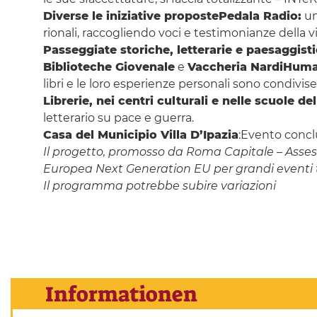
Diverse le iniziative proposte
Pedala Radio:
un
rionali, raccogliendo voci e testimonianze della v
Passeggiate storiche, letterarie e paesaggist
Biblioteche Giovenale
e
Vaccheria Nardi
Human
libri e le loro esperienze personali sono condivise
Librerie, nei centri culturali e nelle scuole de
letterario su pace e guerra.
Casa del Municipio Villa D’Ipazia
:Evento conc
Il progetto, promosso da Roma Capitale – Assesso
Europea Next Generation EU per grandi eventi t
Il programma potrebbe subire variazioni
Informationen