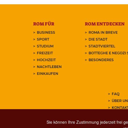
ROM FÜR
ROM ENTDECKEN
BUSINESS
ROMA IN BREVE
SPORT
DIE STADT
STUDIUM
STADTVIERTEL
FREIZEIT
BOTTEGHE E NEGOZI 
HOCHZEIT
BESONDERES
NACHTLEBEN
EINKAUFEN
FAQ
ÜBER UN
KONTAK
ABONNIE
Sie können Ihre Zustimmung jederzeit frei ge