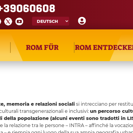
+39060608
ROM FÜR
ROM ENTDECKE
te, memoria e relazioni sociali
si intrecciano per restit
culturali transgenerazionali e inclusivi:
un percorso cultu
ili della popolazione (alcuni eventi sono tradotti in LI
 la relazione tra le persone – INTRA – affinché la vocazio
eRa – e riempia ogni luogo della sua ampia geografia urba