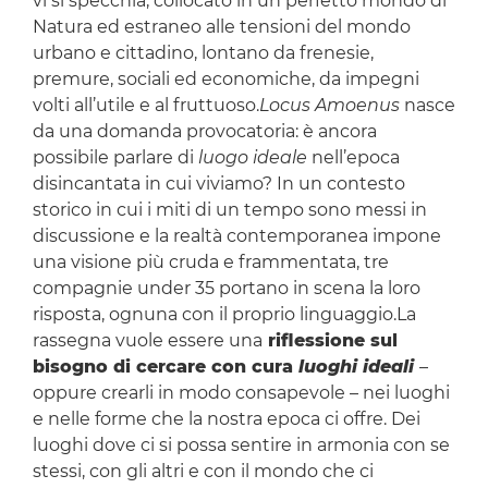
vi si specchia; collocato in un perfetto mondo di
Natura ed estraneo alle tensioni del mondo
urbano e cittadino, lontano da frenesie,
premure, sociali ed economiche, da impegni
volti all’utile e al fruttuoso.
Locus Amoenus
nasce
da una domanda provocatoria: è ancora
possibile parlare di
luogo ideale
nell’epoca
disincantata in cui viviamo? In un contesto
storico in cui i miti di un tempo sono messi in
discussione e la realtà contemporanea impone
una visione più cruda e frammentata, tre
compagnie under 35 portano in scena la loro
risposta, ognuna con il proprio linguaggio.La
rassegna vuole essere una
riflessione sul
bisogno di cercare con cura
luoghi ideali
–
oppure crearli in modo consapevole – nei luoghi
e nelle forme che la nostra epoca ci offre. Dei
luoghi dove ci si possa sentire in armonia con se
stessi, con gli altri e con il mondo che ci