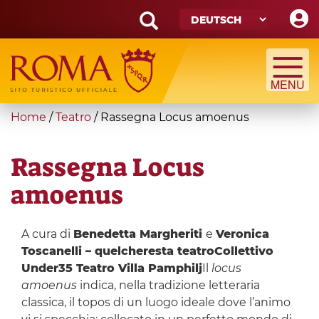
Skip
to
main
Search
content
form
Suche
You
Home
/
Teatro
/
Rassegna Locus amoenus
are
here
Rassegna Locus
amoenus
A cura di
Benedetta Margheriti
e
Veronica
Toscanelli – quelcheresta teatro
Collettivo
Under35 Teatro Villa Pamphilj
Il
locus
amoenus
indica, nella tradizione letteraria
classica, il topos di un luogo ideale dove l’animo