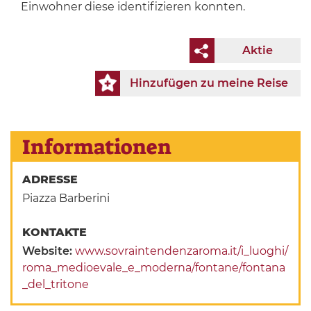
Einwohner diese identifizieren konnten.
Aktie
Hinzufügen zu meine Reise
Informationen
ADRESSE
Piazza Barberini
KONTAKTE
Website:
www.sovraintendenzaroma.it/i_luoghi/
roma_medioevale_e_moderna/fontane/fontana
_del_tritone