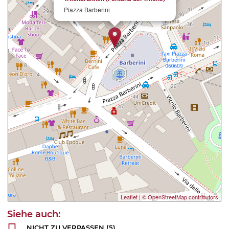
Piazza Barberini
Leaflet
|
© OpenStreetMap contributors
NICHT ZU VERPASSEN
(5)