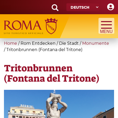
Skip
to
main
Search
content
form
Suche
You
Home
/
Rom Entdecken
/
Die Stadt
/
Monumente
are
/
Tritonbrunnen (Fontana del Tritone)
here
Tritonbrunnen
(Fontana del Tritone)