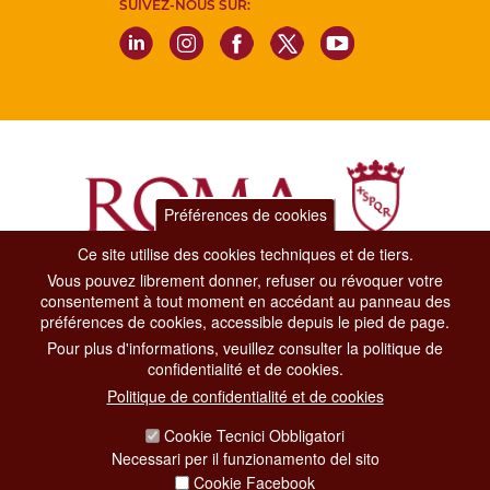
SUIVEZ-NOUS SUR:
Préférences de cookies
Ce site utilise des cookies techniques et de tiers.
Vous pouvez librement donner, refuser ou révoquer votre
Dipartimento Grandi Eventi, Sport, Turismo e Moda.
consentement à tout moment en accédant au panneau des
Via di San Basilio, 51
préférences de cookies, accessible depuis le pied de page.
00187 Roma
Pour plus d'informations, veuillez consulter la politique de
confidentialité et de cookies.
CONTACT CENTER TEL. 06 06 08
Politique de confidentialité et de cookies
CONTATTA LA REDAZIONE
Cookie Tecnici Obbligatori
Necessari per il funzionamento del sito
Cookie Facebook