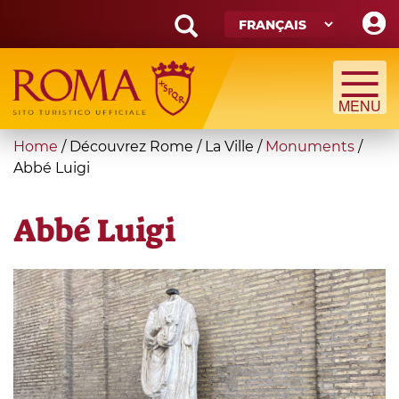
Skip
to
main
Search
content
form
Recherche
You
Home
/
Découvrez Rome
/
La Ville
/
Monuments
/
are
Abbé Luigi
here
Abbé Luigi