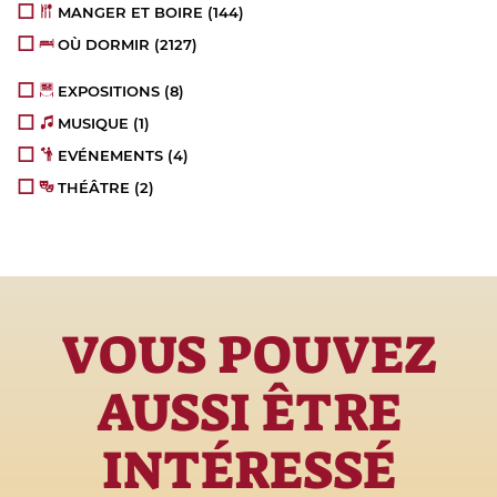
MANGER ET BOIRE
(144)
OÙ DORMIR
(2127)
EXPOSITIONS
(8)
MUSIQUE
(1)
EVÉNEMENTS
(4)
THÉÂTRE
(2)
VOUS POUVEZ
AUSSI ÊTRE
INTÉRESSÉ