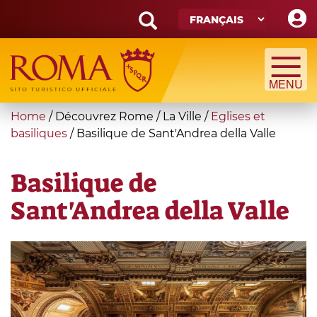
Skip
to
main
Search
content
form
Recherche
You
Home
/
Découvrez Rome
/
La Ville
/
Eglises et
are
basiliques
/
Basilique de Sant'Andrea della Valle
here
Basilique de
Sant'Andrea della Valle