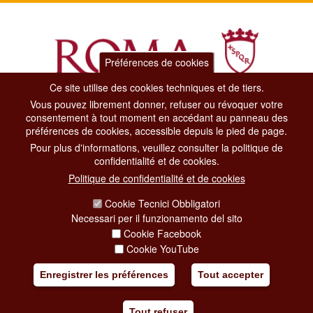
Préférences de cookies
Ce site utilise des cookies techniques et de tiers.
Vous pouvez librement donner, refuser ou révoquer votre
Dipartimento Grandi Eventi, Sport, Turismo e Moda.
consentement à tout moment en accédant au panneau des
Via di San Basilio, 51
préférences de cookies, accessible depuis le pied de page.
00187 Roma
Pour plus d'informations, veuillez consulter la politique de
confidentialité et de cookies.
CONTACT CENTER TEL. 06 06 08
Politique de confidentialité et de cookies
CONTATTA LA REDAZIONE
Cookie Tecnici Obbligatori
Necessari per il funzionamento del sito
Cookie Facebook
PRIVACY
Cookie YouTube
SOCIAL MEDIA POLICY
Enregistrer les préférences
Tout accepter
CREDITS
Tout refuser