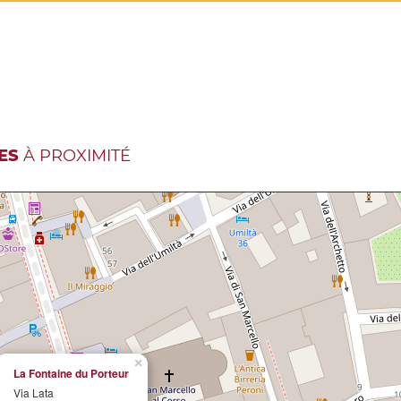
ES
À PROXIMITÉ
×
La Fontaine du Porteur
Via Lata