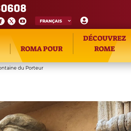
60608
DÉCOUVREZ
ROMA POUR
ROME
ontaine du Porteur