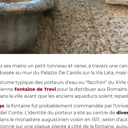
es mains un petit tonneau et verse, à travers une cannel
dossée au mur du Palazzo De Carolis sur la Via Lata, mais 
stume typique des porteurs d'eau ou "facchini" du XVIe s
cienne
fontaine de Trevi
pour la distribuer aux Romain
ns la ville avant que les anciens aqueducs soient répar
ge
, la fontaine fut probablement commandée par l'Univer
 del
Conte. L'identité du porteur a été au centre de
dive
dans le monastère augustinien voisin en 1511 ; selon d'autre
nné sur une plaque placée à côté de la fontaine, aujou