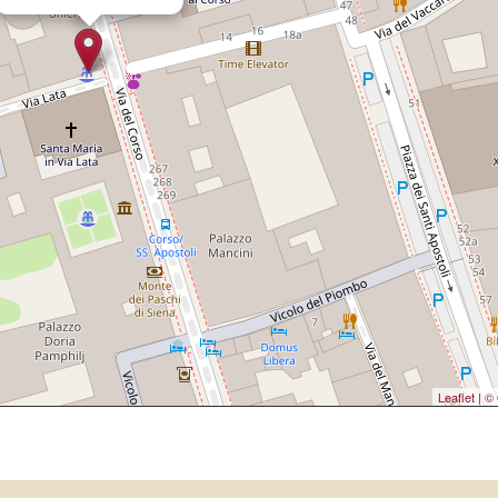
Leaflet
|
© 