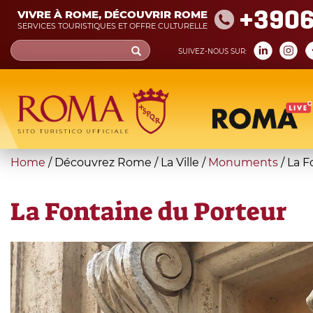
Skip
+390
VIVRE À ROME, DÉCOUVRIR ROME
to
SERVICES TOURISTIQUES ET OFFRE CULTURELLE
main
Search
SUIVEZ-NOUS SUR:
content
form
Recherche
You
Home
/
Découvrez Rome
/
La Ville
/
Monuments
/
La F
are
here
La Fontaine du Porteur