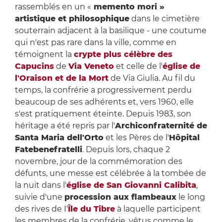
rassemblés en un «
memento mori »
artistique et philosophique
dans le cimetière
souterrain adjacent à la basilique - une coutume
qui n'est pas rare dans la ville, comme en
témoignent la
crypte plus célèbre des
Capucins
de
Via Veneto
et celle de l'
église de
l'Oraison et de la Mort
de Via Giulia. Au fil du
temps, la confrérie a progressivement perdu
beaucoup de ses adhérents et, vers 1960, elle
s'est pratiquement éteinte. Depuis 1983, son
héritage a été repris par l'
Archiconfraternité de
Santa Maria dell'Orto
et les Pères de l'
Hôpital
Fatebenefratelli
. Depuis lors, chaque 2
novembre, jour de la commémoration des
défunts, une messe est célébrée à la tombée de
la nuit dans l'
église de San Giovanni Calibita
,
suivie d'une
procession aux flambeaux
le long
des rives de I'
Île du Tibre
à laquelle participent
les membres de la confrérie, vêtus comme le