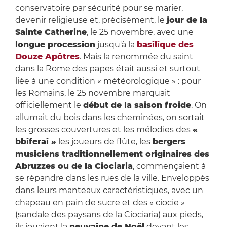
conservatoire par sécurité pour se marier,
devenir religieuse et, précisément, le
jour de la
Sainte Catherine
, le 25 novembre, avec une
longue procession
jusqu'à la
basilique des
Douze Apôtres
. Mais la renommée du saint
dans la Rome des papes était aussi et surtout
liée à une condition « météorologique » : pour
les Romains, le 25 novembre marquait
officiellement le
début de la saison froide
. On
allumait du bois dans les cheminées, on sortait
les grosses couvertures et les mélodies des
«
bbiferai »
les joueurs de flûte, les
bergers
musiciens traditionnellement originaires des
Abruzzes ou de la Ciociaria
, commençaient à
se répandre dans les rues de la ville. Enveloppés
dans leurs manteaux caractéristiques, avec un
chapeau en pain de sucre et des « ciocie »
(sandale des paysans de la Ciociaria) aux pieds,
ils jouaient la
neuvaine de Noël
devant les