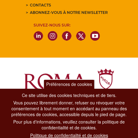
CONTACTS
ABONNEZ-VOUS À NOTRE NEWSLETTER
SUIVEZ-NOUS SUR:
Préférences de cookies
Ce site utilise des cookies techniques et de tiers.
Vous pouvez librement donner, refuser ou révoquer votre
Dipartimento Grandi Eventi, Sport, Turismo e Moda.
consentement à tout moment en accédant au panneau des
Via di San Basilio, 51
préférences de cookies, accessible depuis le pied de page.
00187 Roma
Pour plus d'informations, veuillez consulter la politique de
confidentialité et de cookies.
CONTACT CENTER TEL. 06 06 08
Politique de confidentialité et de cookies