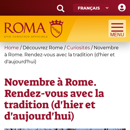
Skip
to
main
Search
content
form
Recherche
You
Home
/
Découvrez Rome
/
Curiosités
/
Novembre
are
à Rome. Rendez-vous avec la tradition (d'hier et
d'aujourd'hui)
here
Novembre à Rome.
Rendez-vous avec la
tradition (d'hier et
d'aujourd'hui)