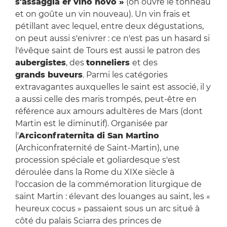
s'assaggia er vino nòvo »
(on ouvre le tonneau
et on goûte un vin nouveau). Un vin frais et
pétillant avec lequel, entre deux dégustations,
on peut aussi s'enivrer : ce n'est pas un hasard si
l'évêque saint de Tours est aussi le patron des
aubergistes
, des
tonneliers
et des
grands buveurs
. Parmi les catégories
extravagantes auxquelles le saint est associé, il y
a aussi celle des maris trompés, peut-être en
référence aux amours adultères de Mars (dont
Martin est le diminutif). Organisée par
l'
Arciconfraternita di San Martino
(Archiconfraternité de Saint-Martin), une
procession spéciale et goliardesque s'est
déroulée dans la Rome du XIXe siècle à
l'occasion de la commémoration liturgique de
saint Martin : élevant des louanges au saint, les «
heureux cocus » passaient sous un arc situé à
côté du palais Sciarra des princes de