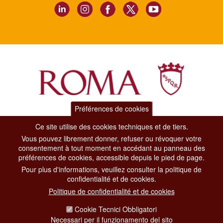
Préférences de cookies
Dipartimento Grandi Eventi, Sport, Turismo e Moda.
Ce site utilise des cookies techniques et de tiers.
Via di San Basilio, 51
Vous pouvez librement donner, refuser ou révoquer votre
00187 Roma
consentement à tout moment en accédant au panneau des
préférences de cookies, accessible depuis le pied de page.
CONTACT CENTER TEL. 06 06 08
Pour plus d'informations, veuillez consulter la politique de
CONTATTA LA REDAZIONE
confidentialité et de cookies.
Politique de confidentialité et de cookies
Cookie Tecnici Obbligatori
PRIVACY
Necessari per il funzionamento del sito