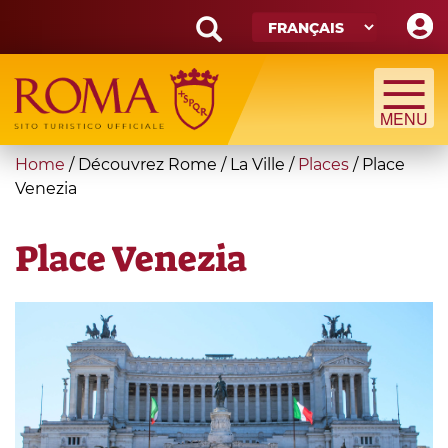
Skip
to
main
Search
content
form
Recherche
You
Home
/
Découvrez Rome
/
La Ville
/
Places
/
Place
are
Venezia
here
Place Venezia