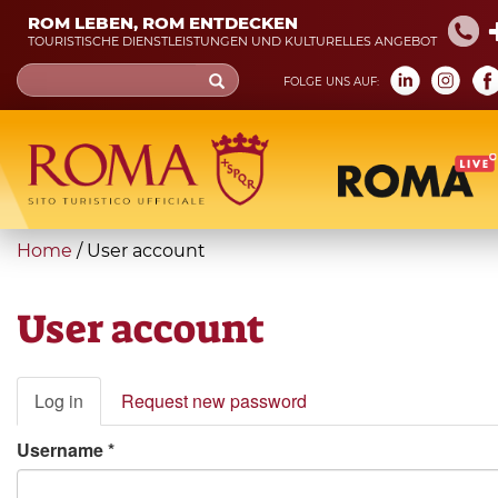
Skip
ROM LEBEN, ROM ENTDECKEN
to
TOURISTISCHE DIENSTLEISTUNGEN UND KULTURELLES ANGEBOT
main
Search
FOLGE UNS AUF:
content
form
You
Home
/
User account
are
here
User account
Primary
Log in
(active
Request new password
tabs
tab)
Username
*