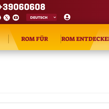
+39060608
Suche
ROM FÜR
ROM ENTDECKE