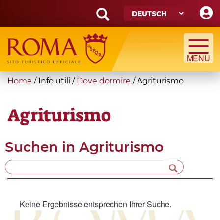
Skip
to
main
Search
content
form
Suche
You
Home
/
Info utili
/
Dove dormire
/
Agriturismo
are
here
Agriturismo
Suchen in
Agriturismo
Keine Ergebnisse entsprechen Ihrer Suche.