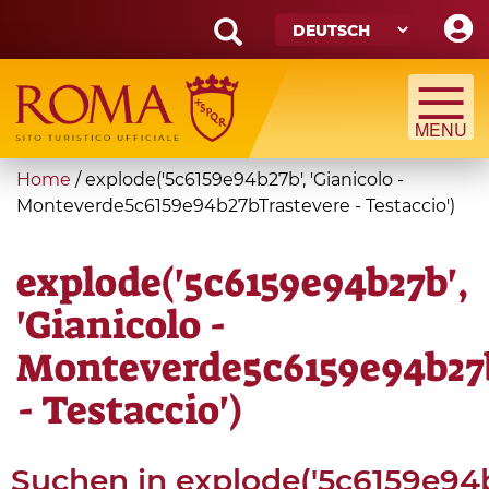
Skip
to
main
Search
content
form
Suche
You
Home
/
explode('5c6159e94b27b', 'Gianicolo -
are
Monteverde5c6159e94b27bTrastevere - Testaccio')
here
explode('5c6159e94b27b',
'Gianicolo -
Monteverde5c6159e94b27
- Testaccio')
Suchen in
explode('5c6159e94b