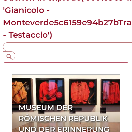
'Gianicolo -
Monteverde5c6159e94b27bTra
- Testaccio')
MUSEUM DER
RÖMISCHEN REPUBLIK
UND DER ERINNERUNG