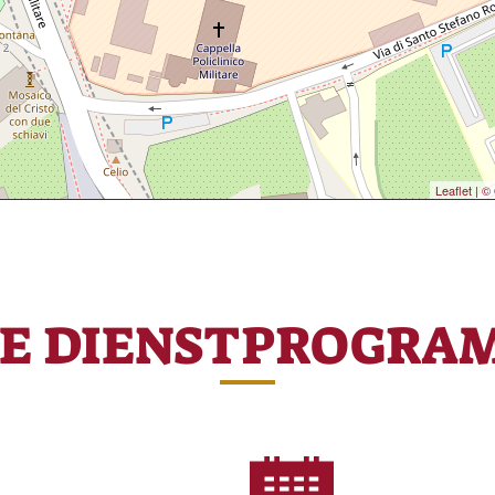
Leaflet
|
© 
RE DIENSTPROGRA