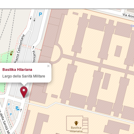
×
Basilika Hilariana
Largo della Sanità Militare