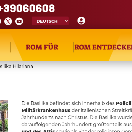
+39060608
ROM FÜR
ROM ENTDECKE
silika Hilariana
Die Basilika befindet sich innerhalb des
Policl
Militärkrankenhaus
der italienischen Streitkr
Jahrhunderts nach Christus. Die Basilika wur
darauffolgenden Jahrhundert größtenteils aus
und des Attis
sowie als Sitz der religiösen Ge