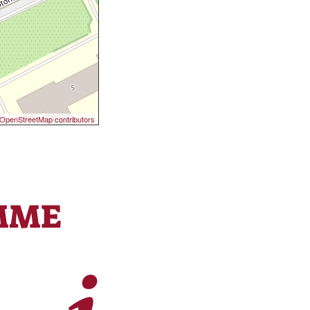
OpenStreetMap contributors
MME