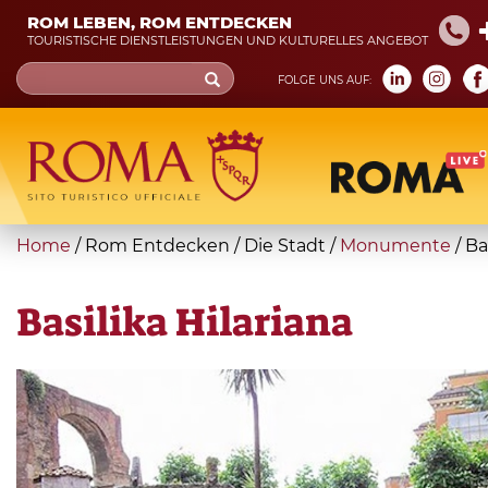
Skip
ROM LEBEN, ROM ENTDECKEN
to
TOURISTISCHE DIENSTLEISTUNGEN UND KULTURELLES ANGEBOT
main
Search
FOLGE UNS AUF:
content
form
Suche
You
Home
/
Rom Entdecken
/
Die Stadt
/
Monumente
/
Ba
are
here
Basilika Hilariana