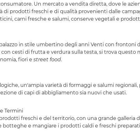
consumatore. Un mercato a vendita diretta, dove le azien
di prodotti freschi e di qualità provenienti dalle campa
latticini, carni fresche e salumi, conserve vegetali e prodot
alazzo in stile umbertino degli anni Venti con frontoni de
n cesti di frutta e verdura sulla testa, si trova questo
onomia, fiori e
street food
.
logiche, un'ampia varietà di formaggi e salumi regionali, p
ezione di capi di abbigliamento sia nuovi che usati.
ne Termini
e prodotti freschi e del territorio, con una grande galleria
e le botteghe e mangiare i prodotti caldi e freschi prepara