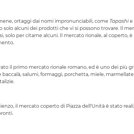
 rumene, ortaggi dai nomi impronunciabili, come
Tapashi
e
 solo alcuni dei prodotti che vi si possono trovare. Il merc
i, solo per citarne alcuni. Il mercato rionale, al coperto, 
amento.
rato il primo mercato rionale romano, ed è uno dei più gra
 e baccalà, salumi, formaggi, porchetta, miele, marmellate, 
alizie.
ienzo, il mercato coperto di Piazza dell'Unità è stato reali
ronti.