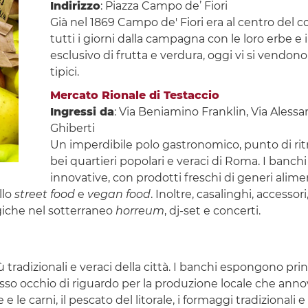
Indirizzo
: Piazza Campo de’ Fiori
Già nel 1869 Campo de' Fiori era al centro del 
tutti i giorni dalla campagna con le loro erbe e
esclusivo di frutta e verdura, oggi vi si vendono
tipici.
Mercato Rionale di Testaccio
Ingressi da
: Via Beniamino Franklin, Via Alessa
Ghiberti
Un imperdibile polo gastronomico, punto di ritr
bei quartieri popolari e veraci di Roma. I banchi
innovative, con prodotti freschi di generi alimen
llo
street food
e
vegan food
. Inoltre, casalinghi, accesso
ogiche nel sotterraneo
horreum
, dj-set e concerti.
più tradizionali e veraci della città. I banchi espongono p
cusso occhio di riguardo per la produzione locale che anno
 e le carni, il pescato del litorale, i formaggi tradizionali 