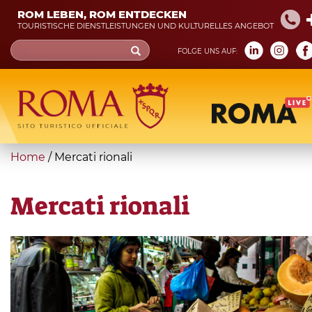
Skip
ROM LEBEN, ROM ENTDECKEN
to
TOURISTISCHE DIENSTLEISTUNGEN UND KULTURELLES ANGEBOT
main
Search
FOLGE UNS AUF:
content
form
Suche
You
Home
/
Mercati rionali
are
here
Mercati rionali