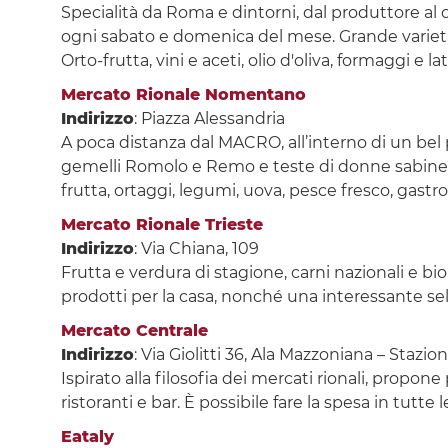
Specialità da Roma e dintorni, dal produttore al 
ogni sabato e domenica del mese. Grande varietà 
Orto-frutta, vini e aceti, olio d'oliva, formaggi e 
Mercato Rionale Nomentano
Indirizzo
: Piazza Alessandria
A poca distanza dal MACRO, all’interno di un bel p
gemelli Romolo e Remo e teste di donne sabine co
frutta, ortaggi, legumi, uova, pesce fresco, gastr
Mercato Rionale Trieste
Indirizzo
: Via Chiana, 109
Frutta e verdura di stagione, carni nazionali e bio
prodotti per la casa, nonché una interessante sel
Mercato Centrale
Indirizzo
: Via Giolitti 36, Ala Mazzoniana – Stazio
Ispirato alla filosofia dei mercati rionali, propon
ristoranti e bar. È possibile fare la spesa in tutt
Eataly