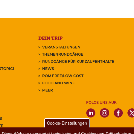
DEIN TRIP
VERANSTALTUNGEN
THEMENRUNDGÄNGE
RUNDGÄNGE FÜR KURZAUFENTHALTE
STORICI
NEWS
ROM FREE/LOW COST
FOOD AND WINE
MEER
FOLGE UNS AUF:
S
Cookie-Einstellungen
TE
REN SIE UNSEREN NEWSLETTER
Diese Website verwendet technische und Cookies von Drittanbietern.