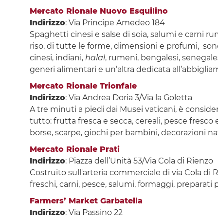
Mercato Rionale Nuovo Esquilino
Indirizzo
: Via Principe Amedeo 184
Spaghetti cinesi e salse di soia, salumi e carni
riso, di tutte le forme, dimensioni e profumi, sono
cinesi, indiani,
halal
, rumeni, bengalesi, senegales
generi alimentari e un’altra dedicata all’abbigli
Mercato Rionale Trionfale
Indirizzo
: Via Andrea Doria 3/Via la Goletta
A tre minuti a piedi dai Musei vaticani, è conside
tutto: frutta fresca e secca, cereali, pesce fresco
borse, scarpe, giochi per bambini, decorazioni nat
Mercato Rionale Prati
Indirizzo
: Piazza dell’Unità 53/Via Cola di Rienzo
Costruito sull'arteria commerciale di via Cola di R
freschi, carni, pesce, salumi, formaggi, preparati p
Farmers’ Market Garbatella
Indirizzo
: Via Passino 22