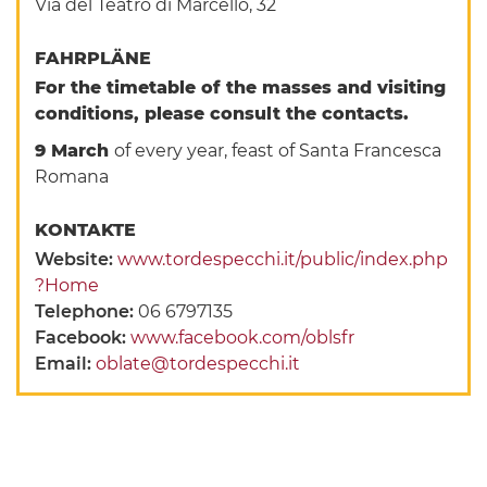
Via del Teatro di Marcello, 32
FAHRPLÄNE
For the timetable of the masses and visiting
conditions, please consult the contacts.
9 March
of every year, feast of Santa Francesca
Romana
KONTAKTE
Website:
www.tordespecchi.it/public/index.php
?Home
Telephone:
06 6797135
Facebook:
www.facebook.com/oblsfr
Email:
oblate@tordespecchi.it