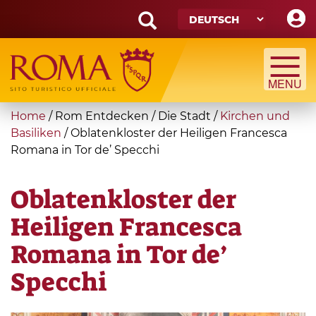
Skip
to
main
Search
content
form
Suche
You
Home
/
Rom Entdecken
/
Die Stadt
/
Kirchen und
are
Basiliken
/
Oblatenkloster der Heiligen Francesca
Romana in Tor de’ Specchi
here
Oblatenkloster der
Heiligen Francesca
Romana in Tor de’
Specchi