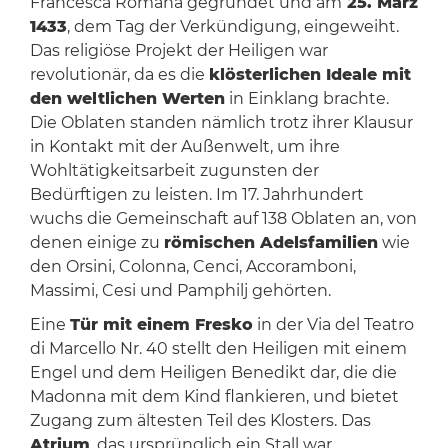
Francesca Romana gegründet und am
25. März
1433
, dem Tag der Verkündigung, eingeweiht.
Das religiöse Projekt der Heiligen war
revolutionär, da es die
klösterlichen Ideale mit
den weltlichen Werten
in Einklang brachte.
Die Oblaten standen nämlich trotz ihrer Klausur
in Kontakt mit der Außenwelt, um ihre
Wohltätigkeitsarbeit zugunsten der
Bedürftigen zu leisten. Im 17. Jahrhundert
wuchs die Gemeinschaft auf 138 Oblaten an, von
denen einige zu
römischen Adelsfamilien
wie
den Orsini, Colonna, Cenci, Accoramboni,
Massimi, Cesi und Pamphilj gehörten.
Eine
Tür mit einem Fresko
in der Via del Teatro
di Marcello Nr. 40 stellt den Heiligen mit einem
Engel und dem Heiligen Benedikt dar, die die
Madonna mit dem Kind flankieren, und bietet
Zugang zum ältesten Teil des Klosters. Das
Atrium
, das ursprünglich ein Stall war,