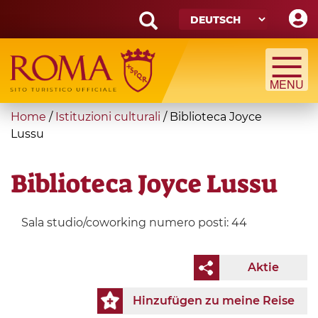
Skip
to
main
Search
content
form
Suche
You
Home
/
Istituzioni culturali
/
Biblioteca Joyce
are
Lussu
here
Biblioteca Joyce Lussu
Sala studio/coworking numero posti: 44
Aktie
Hinzufügen zu meine Reise