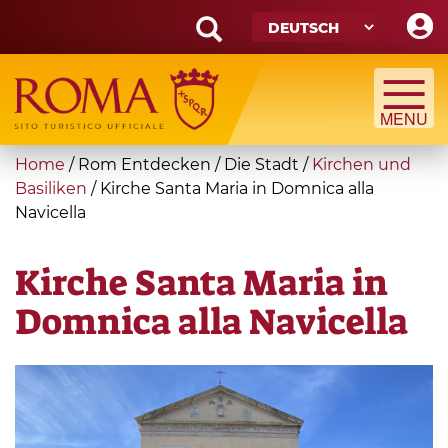
Skip
to
main
Search
content
form
Suche
You
Home
/
Rom Entdecken
/
Die Stadt
/
Kirchen und
are
Basiliken
/
Kirche Santa Maria in Domnica alla
Navicella
here
Kirche Santa Maria in
Domnica alla Navicella