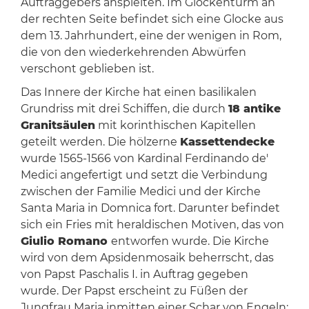
Auftraggebers anspielten. Im Glockenturm an
der rechten Seite befindet sich eine Glocke aus
dem 13. Jahrhundert, eine der wenigen in Rom,
die von den wiederkehrenden Abwürfen
verschont geblieben ist.
Das Innere der Kirche hat einen basilikalen
Grundriss mit drei Schiffen, die durch
18 antike
Granitsäulen
mit korinthischen Kapitellen
geteilt werden. Die hölzerne
Kassettendecke
wurde 1565-1566 von Kardinal Ferdinando de'
Medici angefertigt und setzt die Verbindung
zwischen der Familie Medici und der Kirche
Santa Maria in Domnica fort. Darunter befindet
sich ein Fries mit heraldischen Motiven, das von
Giulio Romano
entworfen wurde. Die Kirche
wird von dem Apsidenmosaik beherrscht, das
von Papst Paschalis I. in Auftrag gegeben
wurde. Der Papst erscheint zu Füßen der
Jungfrau Maria inmitten einer Schar von Engeln: