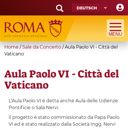
Skip
to
main
Search
content
form
Suche
You
Home
/
Sale da Concerto
/
Aula Paolo VI - Città del
are
Vaticano
here
Aula Paolo VI - Città del
Vaticano
L'Aula Paolo VI è detta anche Aula delle Udienze
Pontificie o Sala Nervi.
Il progetto è stato commissionato da Papa Paolo
VI ed è stato realizzato dalla Società Ingg. Nervi