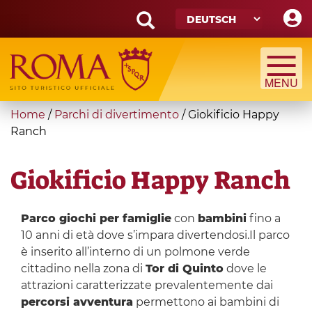
Skip
to
main
Search
content
form
Suche
You
Home
/
Parchi di divertimento
/
Giokificio Happy
are
Ranch
here
Giokificio Happy Ranch
Parco giochi per famiglie
con
bambini
fino a
10 anni di età dove s’impara divertendosi.Il parco
è inserito all’interno di un polmone verde
cittadino nella zona di
Tor di Quinto
dove le
attrazioni caratterizzate prevalentemente dai
percorsi avventura
permettono ai bambini di