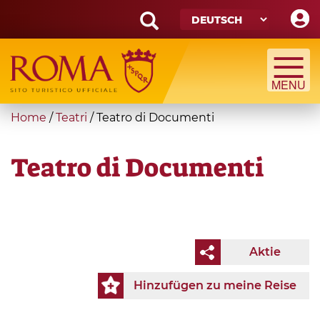
Skip
to
main
Search
content
form
Suche
You
Home
/
Teatri
/
Teatro di Documenti
are
here
Teatro di Documenti
Aktie
Hinzufügen zu meine Reise