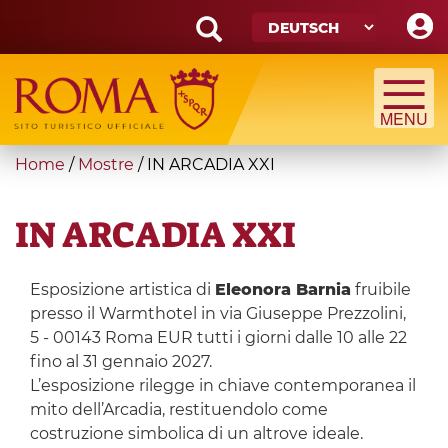
Skip
to
main
Search
content
form
Suche
You
Home
/
Mostre
/
IN ARCADIA XXI
are
here
IN ARCADIA XXI
Esposizione artistica di
Eleonora Barnia
fruibile
presso il Warmthotel in via Giuseppe Prezzolini,
5 - 00143 Roma EUR tutti i giorni dalle 10 alle 22
fino al 31 gennaio 2027.
L’esposizione rilegge in chiave contemporanea il
mito dell’Arcadia, restituendolo come
costruzione simbolica di un altrove ideale.