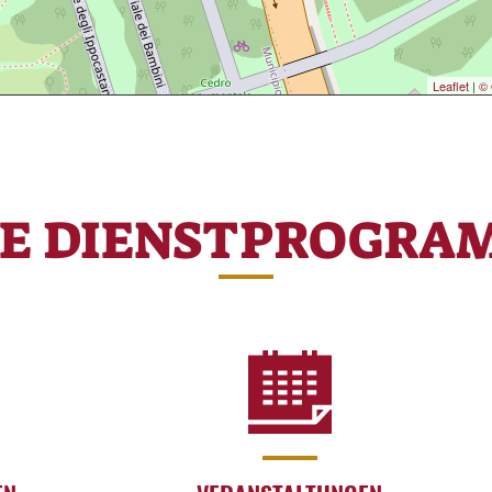
Leaflet
|
© 
RE DIENSTPROGRA