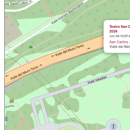
Teatro San C
2026
von 04/10/25 b
San Carlino 
Viale dei Ba