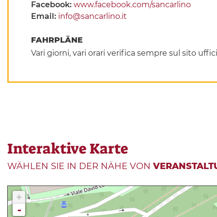
Facebook:
www.facebook.com/sancarlino
Email:
info@sancarlino.it
FAHRPLÄNE
Vari giorni, vari orari verifica sempre sul sito uffic
Interaktive Karte
WÄHLEN SIE IN DER NÄHE VON
VERANSTALT
+
-