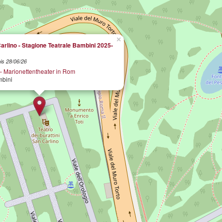
×
arlino - Stagione Teatrale Bambini 2025-
is 28/06/26
– Marionettentheater in Rom
mbini