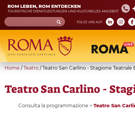
Skip
ROM LEBEN, ROM ENTDECKEN
to
TOURISTISCHE DIENSTLEISTUNGEN UND KULTURELLES ANGEBOT
main
Search
FOLGE UNS AUF:
content
form
Suche
You
Home
/
Teatro
/
Teatro San Carlino - Stagione Teatral
are
here
Teatro San Carlino - Sta
Consulta la programmazione >
Teatro San Carl