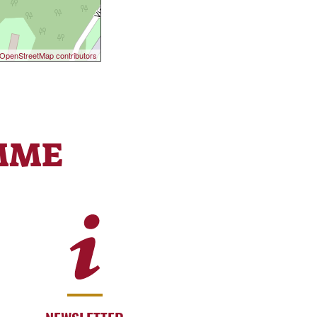
OpenStreetMap contributors
MME