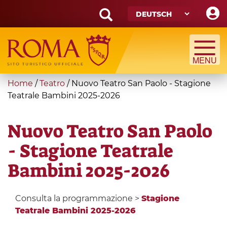
Skip
to
main
Search
content
form
Suche
You
Home
/
Teatro
/
Nuovo Teatro San Paolo - Stagione
are
Teatrale Bambini 2025-2026
here
Nuovo Teatro San Paolo
- Stagione Teatrale
Bambini 2025-2026
Consulta la programmazione >
Stagione
Teatrale Bambini 2025-2026