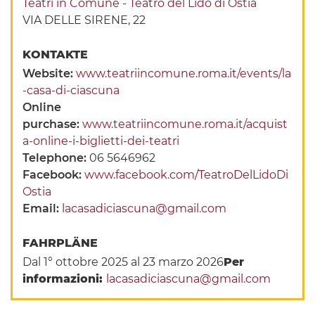
Teatri in Comune - Teatro del Lido di Ostia
VIA DELLE SIRENE, 22
KONTAKTE
Website:
www.teatriincomune.roma.it/events/la
-casa-di-ciascuna
Online
purchase:
www.teatriincomune.roma.it/acquist
a-online-i-biglietti-dei-teatri
Telephone:
06 5646962
Facebook:
www.facebook.com/TeatroDelLidoDi
Ostia
Email:
lacasadiciascuna@gmail.com
FAHRPLÄNE
Dal 1° ottobre 2025 al 23 marzo 2026
Per
informazioni:
lacasadiciascuna@gmail.com