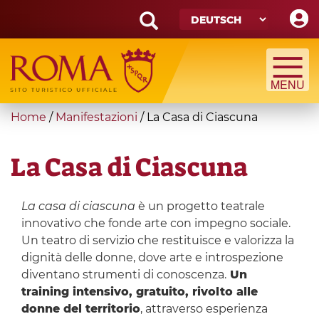
Skip
to
main
Search
content
form
Suche
You
Home
/
Manifestazioni
/
La Casa di Ciascuna
are
here
La Casa di Ciascuna
La casa di ciascuna
è un progetto teatrale
innovativo che fonde arte con impegno sociale.
Un teatro di servizio che restituisce e valorizza la
dignità delle donne, dove arte e introspezione
diventano strumenti di conoscenza.
Un
training intensivo, gratuito, rivolto alle
donne del territorio
, attraverso esperienza